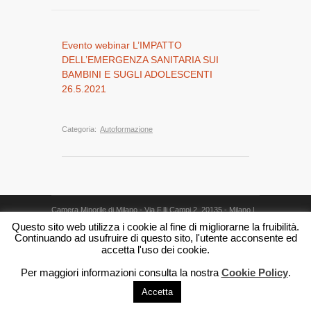
Evento webinar L’IMPATTO
DELL’EMERGENZA SANITARIA SUI
BAMBINI E SUGLI ADOLESCENTI
26.5.2021
Categoria:
Autoformazione
Camera Minorile di Milano - Via F.lli Campi 2, 20135 - Milano |
P.IVA: 05315210962 | PEC (posta elettronica certificata)
Questo sito web utilizza i cookie al fine di migliorarne la fruibilità.
pec@pec.cameraminorilemilano.it
Note legali
Credits
Continuando ad usufruire di questo sito, l'utente acconsente ed
accetta l'uso dei cookie.
Per maggiori informazioni consulta la nostra
Cookie Policy
.
Accetta