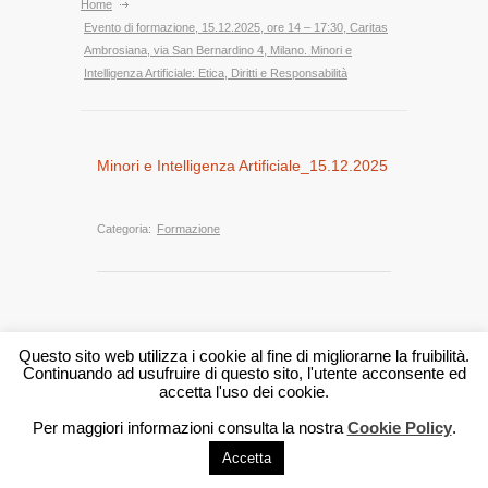
Home
Evento di formazione, 15.12.2025, ore 14 – 17:30, Caritas
Ambrosiana, via San Bernardino 4, Milano. Minori e
Intelligenza Artificiale: Etica, Diritti e Responsabilità
Minori e Intelligenza Artificiale_15.12.2025
Categoria:
Formazione
Questo sito web utilizza i cookie al fine di migliorarne la fruibilità.
Camera Minorile di Milano - Via F.lli Campi 2, 20135 - Milano |
P.IVA: 05315210962 | PEC (posta elettronica certificata)
Continuando ad usufruire di questo sito, l'utente acconsente ed
pec@pec.cameraminorilemilano.it
accetta l'uso dei cookie.
Note legali
Credits
Per maggiori informazioni consulta la nostra
Cookie Policy
.
Accetta